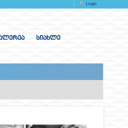
Login
ᲐᲚᲔᲠᲔᲐ
ᲡᲘᲐᲮᲚᲔ