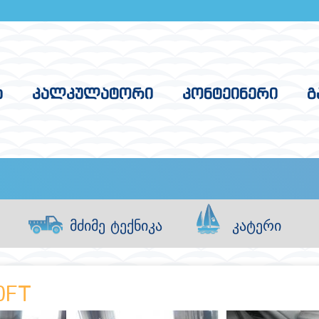
Ა
ᲙᲐᲚᲙᲣᲚᲐᲢᲝᲠᲘ
ᲙᲝᲜᲢᲔᲘᲜᲔᲠᲘ
Გ
მძიმე ტექნიკა
კატერი
0FT