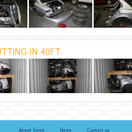
TTING IN 40FT
About Soreli
News
Contact us